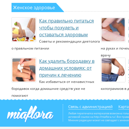
Женское здоровье
Как правильно питаться
чтобы похудеть и
оставаться здоровым
Советы и рекомендации диетолога
о правльном питании
на руках и поче
врачу
Как удалить бородавку в
домашних условиях: от
причин к лечению
Как избавиться от ненавистных
бородавок когда домашние средств уже не
килограммов в 
помогают
Связь с администрацией
Карта
Любая перепечатка материалов возможна толь
активной ссылке на http://miaflora.ru/. Все пр
Мнение редакции может не совпадает с мнение